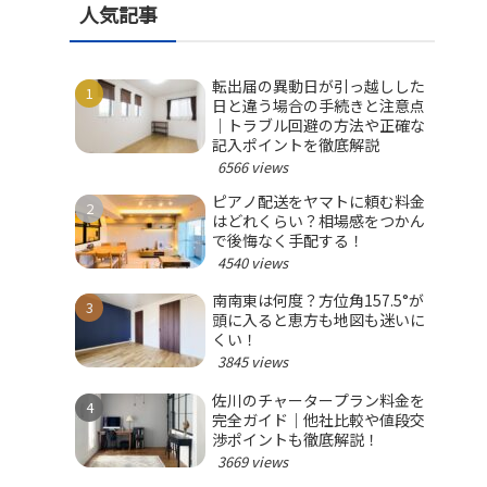
人気記事
転出届の異動日が引っ越しした
日と違う場合の手続きと注意点
｜トラブル回避の方法や正確な
記入ポイントを徹底解説
6566 views
ピアノ配送をヤマトに頼む料金
はどれくらい？相場感をつかん
で後悔なく手配する！
4540 views
南南東は何度？方位角157.5°が
頭に入ると恵方も地図も迷いに
くい！
3845 views
佐川のチャータープラン料金を
完全ガイド｜他社比較や値段交
渉ポイントも徹底解説！
3669 views