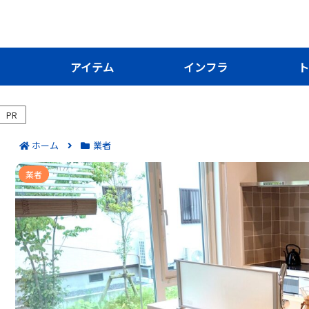
き
アイテム
インフラ
ト
PR
ホーム
業者
アーク引越センターの大物限定プランの選び方7
業者