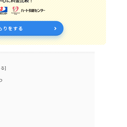
中心に料金比較！
もりをする
つ