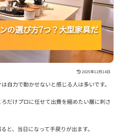
ンの選び方7つ？大型家具だ
ンの選び方7つ？大型家具だ
ンの選び方7つ？大型家具だ
2025年12月14日
けは自力で動かせないと感じる人は多いです。
ころだけプロに任せて出費を縮めたい層に刺さ
誤ると、当日になって手戻りが出ます。