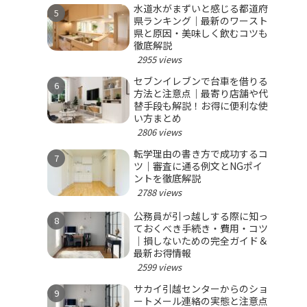
水道水がまずいと感じる都道府
県ランキング｜最新のワースト
県と原因・美味しく飲むコツも
徹底解説
2955 views
セブンイレブンで台車を借りる
方法と注意点｜最寄り店舗や代
替手段も解説！お得に便利な使
い方まとめ
2806 views
転学理由の書き方で成功するコ
ツ｜審査に通る例文とNGポイ
ントを徹底解説
2788 views
公務員が引っ越しする際に知っ
ておくべき手続き・費用・コツ
｜損しないための完全ガイド＆
最新お得情報
2599 views
サカイ引越センターからのショ
ートメール連絡の実態と注意点