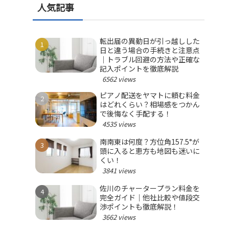
人気記事
転出届の異動日が引っ越しした
日と違う場合の手続きと注意点
｜トラブル回避の方法や正確な
記入ポイントを徹底解説
6562 views
ピアノ配送をヤマトに頼む料金
はどれくらい？相場感をつかん
で後悔なく手配する！
4535 views
南南東は何度？方位角157.5°が
頭に入ると恵方も地図も迷いに
くい！
3841 views
佐川のチャータープラン料金を
完全ガイド｜他社比較や値段交
渉ポイントも徹底解説！
3662 views