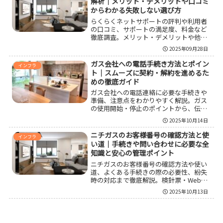
解析｜メリット・デメリットや口コミ
からわかる失敗しない選び方
らくらくネットサポートの評判や利用者
の口コミ、サポートの満足度、料金など
徹底調査。メリット・デメリットや他社
比較も網羅し、初めての契約やネット設
2025年09月28日
定が苦手な方が後悔しないための選び方
と注意点をわかりやすく解説します。
ガス会社への電話手続き方法とポイン
インフラ
ト｜スムーズに契約・解約を進めるた
めの徹底ガイド
ガス会社への電話連絡に必要な手続きや
準備、注意点をわかりやすく解説。ガス
の使用開始・停止のポイントから、伝え
るべき情報、電話が繋がりやすい時間帯
2025年10月14日
まで詳しくご紹介します。効率的に進め
たい方必見の内容です。
ニチガスのお客様番号の確認方法と使
インフラ
い道｜手続きや問い合わせに必要な全
知識と安心の管理ポイント
ニチガスのお客様番号の確認方法や使い
道、よくある手続きの際の必要性、紛失
時の対応まで徹底解説。検針票・Web・
請求書・アプリでの確認手順や管理の注
2025年10月13日
意点、サポート窓口情報も網羅し、安心
して正しく取り扱うためのポイントを分
かりやすく紹介します。