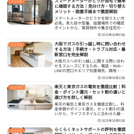
スマートメーターかどうか自宅で簡単
インフラ
に確認する方法｜見分け方・切り替え
メリット・設置手順まで徹底解説
スマートメーターかどうかを知りたい方
必見。見た目や型番、設置場所での確認
ポイントから、賃貸物件や集合住宅の注
意点、電力会社への問い合わせ方法まで
2025年10月03日
徹底解説。切り替えメリットや導入時の
注意点もわかりやすく紹介します。
大阪でガスの引っ越し時に問い合わせ
インフラ
する方法｜手続き・トラブル対応・最
新窓口を完全解説
大阪ガスへの引っ越しに関する問い合わ
せをスムーズにするため、電話・Web・
LINEの窓口やエリア別連絡先、開栓・停
止の手順、所要日数や祝日対応、立ち合
2025年10月22日
いの注意点、混雑時の対策やトラブル対
応、マイ大阪ガスやWebフォームの活用
楽天と東京ガスの電気を徹底比較｜料
インフラ
法まで具体的にわかりやすく案内しま
金・ポイント還元・セット割の違いと
す。申し込みのベストタイミングや混雑
選び方を詳しく解説
予測、電話がつながらない時の代替手段
楽天の電気と東京ガスを徹底比較し、料
も紹介し、初めての人でも安心して手続
金単価やポイント還元、セット割引の違
きできる内容です。
いから、ライフスタイルに合わせた最適
な選び方まで詳しく解説。乗り換え手続
2025年10月02日
きや他社との料金差、各サービスのメリ
ット・デメリットも分かりやすく紹介し
らくらくネットサポートの評判を徹底
インフラ
ます。