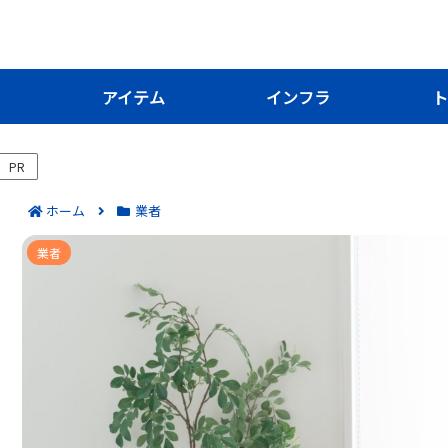
き
アイテム
インフラ
ト
PR
ホーム
業者
保険スクエアbang!は怪しい？仕
業者