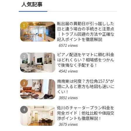
人気記事
転出届の異動日が引っ越しした
日と違う場合の手続きと注意点
｜トラブル回避の方法や正確な
記入ポイントを徹底解説
6571 views
ピアノ配送をヤマトに頼む料金
はどれくらい？相場感をつかん
で後悔なく手配する！
4541 views
南南東は何度？方位角157.5°が
頭に入ると恵方も地図も迷いに
くい！
3851 views
佐川のチャータープラン料金を
完全ガイド｜他社比較や値段交
渉ポイントも徹底解説！
3675 views