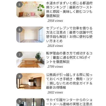
水道水がまずいと感じる都道府
県ランキング｜最新のワースト
県と原因・美味しく飲むコツも
徹底解説
2958 views
セブンイレブンで台車を借りる
方法と注意点｜最寄り店舗や代
替手段も解説！お得に便利な使
い方まとめ
2818 views
転学理由の書き方で成功するコ
ツ｜審査に通る例文とNGポイ
ントを徹底解説
2799 views
公務員が引っ越しする際に知っ
ておくべき手続き・費用・コツ
｜損しないための完全ガイド＆
最新お得情報
2602 views
サカイ引越センターからのショ
ートメール連絡の実態と注意点