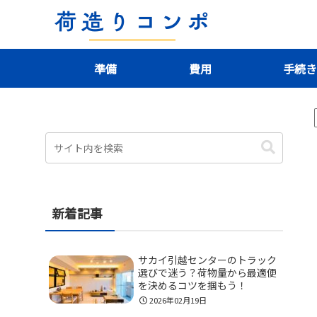
準備
費用
手続
新着記事
サカイ引越センターのトラック
選びで迷う？荷物量から最適便
を決めるコツを掴もう！
2026年02月19日