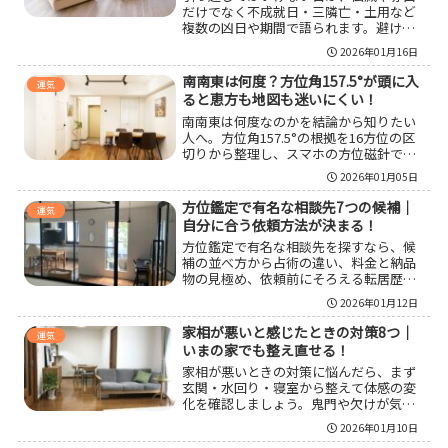
だけでなく不成就日・三隣亡・土用など
複数の凶日や期間で語られます。避ける
優先度の付け方、凶日が重なる日の扱
2026年01月16日
い、土用の考え方、繁忙期や役所手続き
など現実の地雷も踏まえて、家族の納得
南南東は何度？方位角157.5°が頭に入
運気
と実務を両立する決め方を整理します。
ると恵方も地図も迷いにくい！
南南東は何度なのかを結論から知りたい
人へ。方位角157.5°の根拠を16方位の区
切りから整理し、スマホの方位磁針での
合わせ方、屋内でズレる原因、真北と磁
2026年01月05日
北の差まで実用目線でまとめます。恵方
の「南南東やや南寄り」が出てくる理由
方位鑑定で有名な相談先7つの候補｜
運気
や165°付近との違いも押さえ、迷わず向
自分に合う依頼方法が決まる！
きを決められるようにします。
方位鑑定で有名な相談先を探すなら、候
補の並べ方から占術の違い、料金と納品
物の見極め、依頼前にそろえる転居歴や
旅行歴までを整えるのが近道です。引っ
2026年01月12日
越しや旅行の目的を一つに絞り、説明が
筋道立つ相手を選べば、迷いは減って行
家相が悪いと感じたときの対策8つ｜
運気
動が決まります。
いまの家でも整え直せる！
家相が悪いときの対策に悩んだら、まず
玄関・水回り・寝室から整えて体感の変
化を確認しましょう。鬼門や欠けが気に
なる場合も、清潔・明るさ・換気に絞れ
2026年01月10日
ば現実的に続けられます。間取り変更が