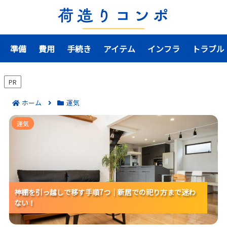
準備
費用
手続き
アイテム
インフラ
トラブル
PR
ホーム
運気
神棚を引っ越しで移す手順7つ｜新居での祀り方まで迷
運気
わない！
神棚を引っ越しで移す手順7つ｜新居での祀り方まで迷わ
神棚を引っ越しで移す手順7つ｜新居での祀り方まで迷わ
神棚を引っ越しで移す手順7つ｜新居での祀り方まで迷わ
ない！
ない！
ない！