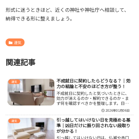
形式に迷うときほど、近くの神社や神社庁へ相談して、
納得できる形に整えましょう。
運気
関連記事
不成就日に契約したらどうなる？｜効
運気
力の結論と不安のほどき方が整う！
不成就日に契約したと気づいたときに、
効力が消えるのか・解約できるのか・ま
ず何を確認すべきかを整理します。日取
りではなく合意や制度で判断する考え
2026年01月06日
方、クーリング・オフの要点、記録の残
し方や次の契約で後悔を減らす段取りま
引っ越してはいけない日を見極める基
運気
でまとめました。
準｜凶日だけに振り回されない段取り
が分かる！
引っ越してはいけない日は、仏滅や赤口