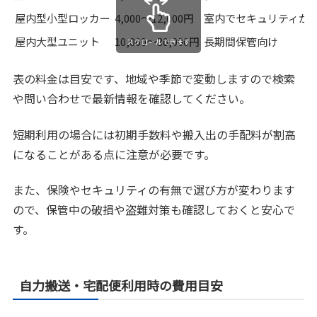
屋内型小型ロッカー
4,000〜12,000円
室内でセキュリティが
屋内大型ユニット
10,000〜30,000円
長期間保管向け
スクロールできます
表の料金は目安です、地域や季節で変動しますので検索
や問い合わせで最新情報を確認してください。
短期利用の場合には初期手数料や搬入出の手配料が割高
になることがある点に注意が必要です。
また、保険やセキュリティの有無で選び方が変わります
ので、保管中の破損や盗難対策も確認しておくと安心で
す。
自力搬送・宅配便利用時の費用目安