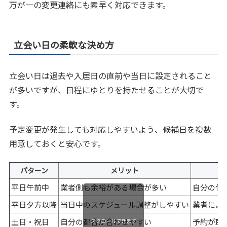
万が一の変更連絡にも素早く対応できます。
立会い日の柔軟な決め方
立会い日は退去や入居日の直前や当日に設定されること
が多いですが、日程にゆとりを持たせることが大切で
す。
予定変更が発生しても対応しやすいよう、候補日を複数
用意しておくと安心です。
パターン
メリット
平日午前中
業者側も余裕がある場合が多い
自分の仕
平日夕方以降
当日中のスケジュール調整がしやすい
業者によ
土日・祝日
自分の都合が合わせやすい
予約が取
スクロールできます