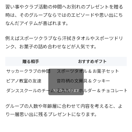
習い事やクラブ活動の仲間へお別れのプレゼントを贈る
時は、そのグループならではのエピソードや思い出にち
なんだアイテムが喜ばれます。
例えばスポーツクラブなら汗拭きタオルやスポーツドリ
ンク、お菓子の詰め合わせなどが人気です。
贈る相手
おすすめギフト
サッカークラブの仲間
スポーツタオル & お菓子セット
ピアノ教室の友達
音符柄の文房具 & クッキー
ダンススクールのチーム
名入れキーホルダー & チョコレート
スクロールできます
グループの人数や年齢層に合わせて内容を考えると、よ
り一層思い出に残るプレゼントになります。