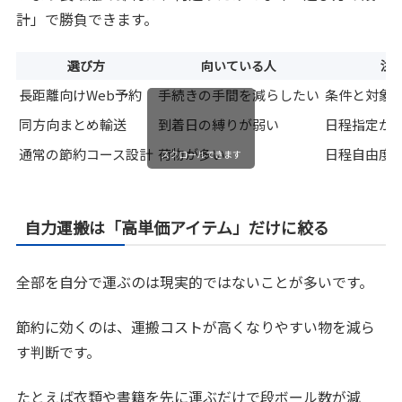
計」で勝負できます。
選び方
向いている人
注
長距離向けWeb予約
手続きの手間を減らしたい
条件と対象
同方向まとめ輸送
到着日の縛りが弱い
日程指定が
通常の節約コース設計
荷物が多い
日程自由度
スクロールできます
自力運搬は「高単価アイテム」だけに絞る
全部を自分で運ぶのは現実的ではないことが多いです。
節約に効くのは、運搬コストが高くなりやすい物を減ら
す判断です。
たとえば衣類や書籍を先に運ぶだけで段ボール数が減