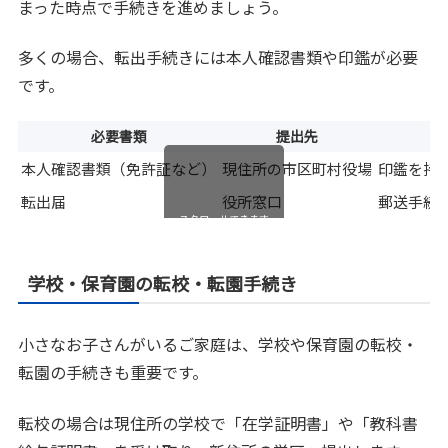
まった時点で手続きを進めましょう。
多くの場合、転出手続きには本人確認書類や印鑑が必要
です。
必要書類
提出先
本人確認書類（免許証など）
現住所の市区町村役場
印鑑を持
転出届
役所窓口
郵送手続
スクロールできます
学校・保育園の転校・転園手続き
小さなお子さんがいるご家庭は、学校や保育園の転校・
転園の手続きも重要です。
転校の場合は現住所の学校で「在学証明書」や「教科書