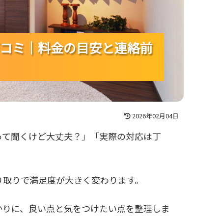
コミ｜料金の目安と連絡前
コミ｜料金の目安と連絡前
コミ｜料金の目安と連絡前
2026年02月04日
って聞くけど大丈夫？」「実際の対応は丁
り取りで満足度が大きく変わります。
かりに、良い点と気をつけたい点を整理しま