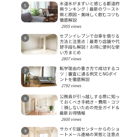
水道水がまずいと感じる都道府
県ランキング｜最新のワースト
県と原因・美味しく飲むコツも
徹底解説
2955 views
セブンイレブンで台車を借りる
方法と注意点｜最寄り店舗や代
替手段も解説！お得に便利な使
い方まとめ
2807 views
転学理由の書き方で成功するコ
ツ｜審査に通る例文とNGポイ
ントを徹底解説
2792 views
公務員が引っ越しする際に知っ
ておくべき手続き・費用・コツ
｜損しないための完全ガイド＆
最新お得情報
2600 views
サカイ引越センターからのショ
ートメール連絡の実態と注意点