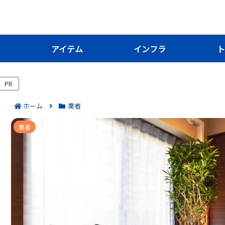
き
アイテム
インフラ
ト
PR
ホーム
業者
じゅんすい引越サポートの評判＆口コミ｜
業者