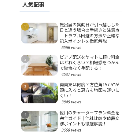
人気記事
転出届の異動日が引っ越しした
日と違う場合の手続きと注意点
｜トラブル回避の方法や正確な
記入ポイントを徹底解説
6566 views
ピアノ配送をヤマトに頼む料金
はどれくらい？相場感をつかん
で後悔なく手配する！
4537 views
南南東は何度？方位角157.5°が
頭に入ると恵方も地図も迷いに
くい！
3845 views
佐川のチャータープラン料金を
完全ガイド｜他社比較や値段交
渉ポイントも徹底解説！
3668 views