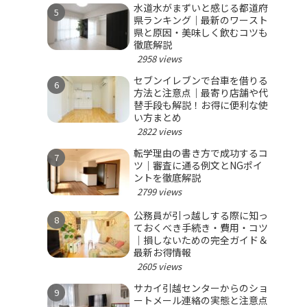
水道水がまずいと感じる都道府
県ランキング｜最新のワースト
県と原因・美味しく飲むコツも
徹底解説
2958 views
セブンイレブンで台車を借りる
方法と注意点｜最寄り店舗や代
替手段も解説！お得に便利な使
い方まとめ
2822 views
転学理由の書き方で成功するコ
ツ｜審査に通る例文とNGポイ
ントを徹底解説
2799 views
公務員が引っ越しする際に知っ
ておくべき手続き・費用・コツ
｜損しないための完全ガイド＆
最新お得情報
2605 views
サカイ引越センターからのショ
ートメール連絡の実態と注意点