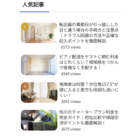
人気記事
転出届の異動日が引っ越しした
日と違う場合の手続きと注意点
｜トラブル回避の方法や正確な
記入ポイントを徹底解説
6573 views
ピアノ配送をヤマトに頼む料金
はどれくらい？相場感をつかん
で後悔なく手配する！
4545 views
南南東は何度？方位角157.5°が
頭に入ると恵方も地図も迷いに
くい！
3851 views
佐川のチャータープラン料金を
完全ガイド｜他社比較や値段交
渉ポイントも徹底解説！
3675 views