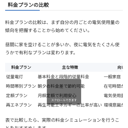
料金プランの比較
料金プランの比較は、まず自分の月ごとの電気使用量の
傾向を把握することから始めてください。
昼間に家を空けることが多いか、夜に電気をたくさん使
うかで有利なプランは変わります。
料金プラン
主な特徴
向い
従量電灯
基本料金と段階的従量料金
一般家庭
時間帯別プラン
朝夕の料金差で節約可能
在宅時間が
定額プラン
月額定額で利用安心
電気使用量
スクロールできます
再エネプラン
再生可能エネルギーの比率が高い
環境意識が
表で比較したら、実際の料金シミュレーションを行うこ
とをおすすめします。